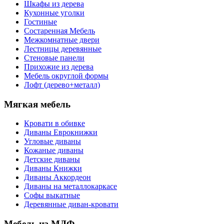
Шкафы из дерева
Кухонные уголки
Гостиные
Состаренная Мебель
Межкомнатные двери
Лестницы деревянные
Стеновые панели
Прихожие из дерева
Мебель округлой формы
Лофт (дерево+металл)
Мягкая мебель
Кровати в обивке
Диваны Еврокнижки
Угловые диваны
Кожаные диваны
Детские диваны
Диваны Книжки
Диваны Аккордеон
Диваны на металлокаркасе
Софы выкатные
Деревянные диван-кровати
Мебель из МДФ