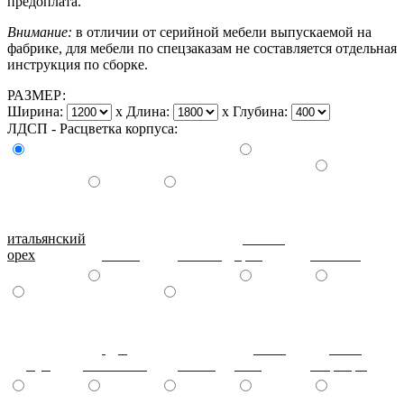
предоплата.
Внимание:
в отличии от серийной мебели выпускаемой на
фабрике, для мебели по спецзаказам не составляется отдельная
инструкция по сборке.
РАЗМЕР:
Ширина:
x
Длина:
x
Глубина:
ЛДСП - Расцветка корпуса:
итальянский
донской
орех
ольха
вишня
орех
махагон
дуб
ноче
ноче
бук
молочный
венге
экко
гварнери