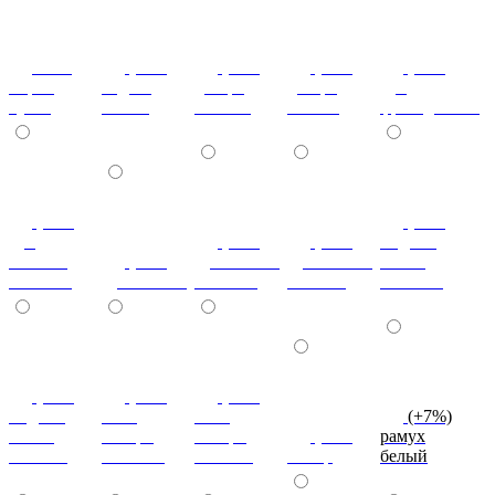
ноче
(+7%)
(+7%)
(+7%)
(+7%)
мария
бодега
дезира
дезира
дуб
луиза
белый
светлая
темная
французский
(+7%)
(+7%)
дуб
(+7%)
(+7%)
индиан
кельтик
(+7%)
дуб сонома
дуб сонома
эбони
светлый
дуб сонома
светлый
темный
светлый
(+7%)
(+7%)
(+7%)
индиан
ноче
ноче
(+7%)
эбони
ногаро
ногаро
(+7%)
рамух
темный
светлый
темный
пикар
белый