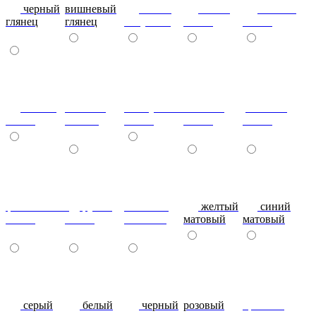
черный
вишневый
глянец
сталь-
яблоко-
глянец
глянец
капучино
глянец
глянец
сизый-
темный-
жемчужный-
желтый-
розовый-
глянец
шоколад
глянец
глянец
глянец
фиолетовый-
рубин
эвкалипт
желтый
синий
глянец
глянец
матовый
матовый
матовый
серый
белый
черный
розовый
красный