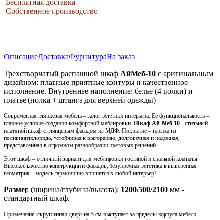
Бесплатная доставка
Собственное производство
Описание
Доставка
Фурнитура
На заказ
Трехстворчатый распашной шкаф
АйМеб-10
с оригинальным
дизайном: плавные приятные контуры и качественное
исполнение. Внутреннее наполнение: белье (4 полки) и
платье (полка + штанга для верхней одежды)
Современная глянцевая мебель – залог эстетики интерьера. Ее функциональность –
главное условие создания комфортной меблировки.
Шкаф Ай-Меб 10
- стильный
платяной шкаф с глянцевым фасадом из МДФ. Покрытие – пленка из
поливинилхлорида, устойчивая к выгоранию, долговечная и надежная,
представленная в огромном разнообразии цветовых решений.
Этот шкаф – отличный вариант для меблировки гостиной и спальной комнаты.
Высокое качество конструкции и фасадов, безупречная эстетика и выверенная
геометрия – модель гармонично впишется в любой интерьер!
Размер
(ширина/глубина/высота):
1200/500/2100
мм -
стандартный шкаф
.
Примечание: скругленная дверь на 5 см выступает за пределы корпуса мебели,