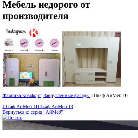
Мебель недорого от
производителя
Фабрика Комфорт
Закругленные фасады
Шкаф АйМеб 10
Шкаф АйМеб 11
Шкаф АйМеб 13
Вернуться к: серия "АйМеб"