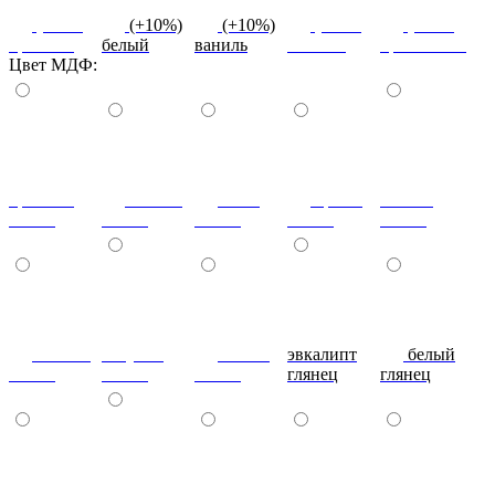
(+10%)
(+10%)
(+10%)
(+10%)
(+10%)
красный
белый
ваниль
желтый
оранжевый
Цвет МДФ:
красный
ваниль
лайм
оранж
шоколад
глянец
глянец
глянец
глянец
глянец
сливки
голубой
синий
эвкалипт
белый
глянец
глянец
глянец
глянец
глянец