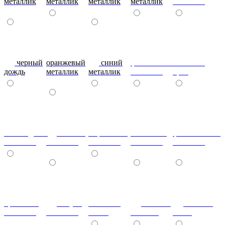
металлик
металлик
металлик
металлик
металлик
черный
оранжевый
синий
фиолетовый
металлик
дождь
металлик
металлик
металлик
бриз
шоколадный
т.синий
морковный
салатовый
фисташковый
металлик
металлик
металлик
металлик
металлик
кремовый
лагуна
металлик
Гобелен
Гобелен
металлик
металлик
олива
Золотой
Пинк