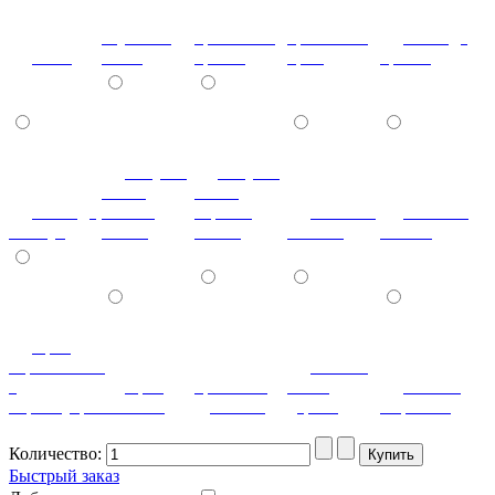
паутинка
кристаллы
кристаллы
лаванда
клен
белая
бронза
крем
бронза
летучая
летучая
мышь
мышь
лаванда
ваниль
черный
мозаика
мозаика
жемчуг
глянец
глянец
светлая
темная
орех
королевский
патина
с
орех
ореховый
белое
патина
перламутром
светлый
дубослив
дерево
миртовая
Количество:
Быстрый заказ