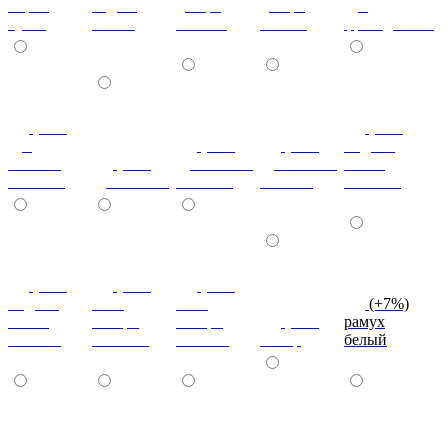
мария
бодега
дезира
дезира
дуб
луиза
белый
светлая
темная
французский
(+7%)
(+7%)
дуб
(+7%)
(+7%)
индиан
кельтик
(+7%)
дуб сонома
дуб сонома
эбони
светлый
дуб сонома
светлый
темный
светлый
(+7%)
(+7%)
(+7%)
индиан
ноче
ноче
(+7%)
эбони
ногаро
ногаро
(+7%)
рамух
темный
светлый
темный
пикар
белый
(+7%)