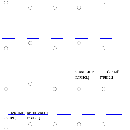
красный
ваниль
лайм
оранж
шоколад
глянец
глянец
глянец
глянец
глянец
сливки
голубой
синий
эвкалипт
белый
глянец
глянец
глянец
глянец
глянец
черный
вишневый
глянец
сталь-
яблоко-
глянец
глянец
капучино
глянец
глянец