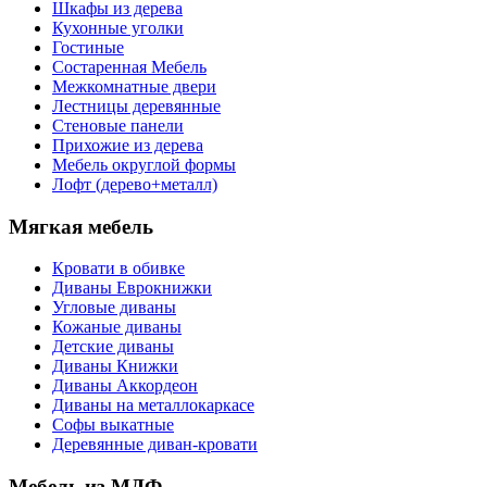
Шкафы из дерева
Кухонные уголки
Гостиные
Состаренная Мебель
Межкомнатные двери
Лестницы деревянные
Стеновые панели
Прихожие из дерева
Мебель округлой формы
Лофт (дерево+металл)
Мягкая мебель
Кровати в обивке
Диваны Еврокнижки
Угловые диваны
Кожаные диваны
Детские диваны
Диваны Книжки
Диваны Аккордеон
Диваны на металлокаркасе
Софы выкатные
Деревянные диван-кровати
Мебель из МДФ