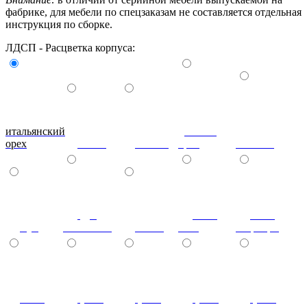
фабрике, для мебели по спецзаказам не составляется отдельная
инструкция по сборке.
ЛДСП - Расцветка корпуса:
итальянский
донской
орех
ольха
вишня
орех
махагон
дуб
ноче
ноче
бук
молочный
венге
экко
гварнери
ноче
(+7%)
(+7%)
(+7%)
(+7%)