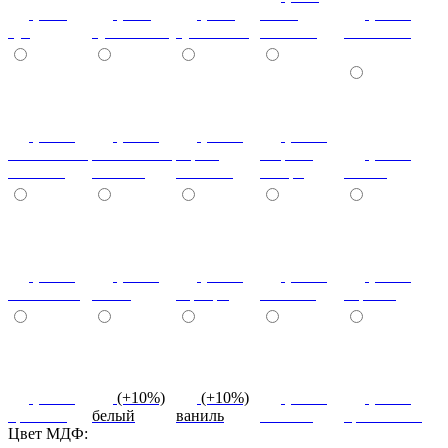
(+7%)
(+7%)
(+7%)
венге
(+10%)
туя
туя светлая
туя темная
светлый
коко-боло
(+10%)
(+10%)
(+10%)
(+20%)
ясень шимо
ясень шимо
береза
зебрано
(+10%)
светлый
темный
снежная
сахара
cиний
(+10%)
(+10%)
(+10%)
(+10%)
(+10%)
салатовый
титан
серебро
платина
черный
(+10%)
(+10%)
(+10%)
(+10%)
(+10%)
красный
белый
ваниль
желтый
оранжевый
Цвет МДФ: