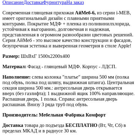
Описание
Доставка
Фурнитура
На заказ
Современная глянцевая прихожая
АйМеб-6,
из серии i-MEB,
имеет оригинальный дизайн с плавными приятными
контурами. Покрытие МДФ + пленка из поливинилхлорида,
устойчивая к выгоранию, долговечная и надежная,
представленная в огромном разнообразии цветовых решений.
Серия АйМеб - это высокое качество конструкции и фасадов,
безупречная эстетика и выверенная геометрия в стиле Apple!
Размер:
ШхВхГ 1500х2200х400
Материал:
Фасад - глянцевый МДФ. Корпус - ЛДСП.
Наполнение:
слева колонка "платье" ширина 500 мм (полка
под обувь, полка под шляпу, выдвижная штанга). Центральная
секция ширина 500 мм.: антресольная дверь открывается
вверх (без газлифта); 1 выдвижной ящик 100% направляющие.
Распашная дверь, 1 полка. Справа: антресольная дверь
распашная. Внизу 3 ряда труб под обувь.
Производитель: Мебельная Фабрика Комфорт
Доставка
товара до подъезда
БЕСПЛАТНО
(Вт, Чт, Сб) в
пределах МКАД и в радиусе 30 км.