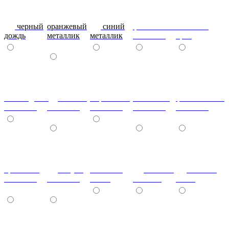
черный
оранжевый
синий
фиолетовый
металлик
дождь
металлик
металлик
металлик
бриз
шоколадный
т.синий
морковный
салатовый
фисташковый
металлик
металлик
металлик
металлик
металлик
кремовый
лагуна
металлик
Гобелен
Гобелен
металлик
металлик
олива
Золотой
Пинк