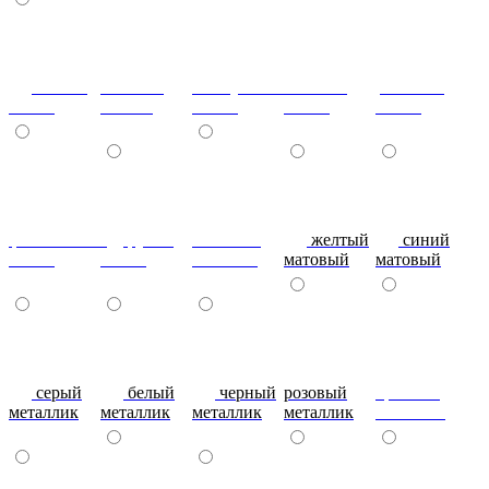
сизый-
темный-
жемчужный-
желтый-
розовый-
глянец
шоколад
глянец
глянец
глянец
фиолетовый-
рубин
эвкалипт
желтый
синий
глянец
глянец
матовый
матовый
матовый
серый
белый
черный
розовый
красный
металлик
металлик
металлик
металлик
металлик