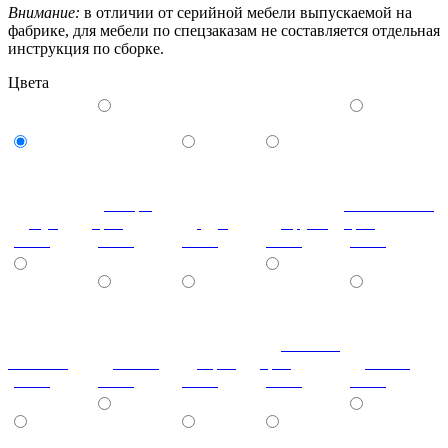
Внимание:
в отличии от серийной мебели выпускаемой на
фабрике, для мебели по спецзаказам не составляется отдельная
инструкция по сборке.
Цвета
Донскрй
Итальянский
Бук
орех
Дуб
Груша
орех
(сосна)
(сосна)
(сосна)
(сосна)
(сосна)
Темный
Махагон
Ольха
Орех
орех
Венге
(сосна)
(сосна)
(сосна)
(сосна)
(сосна)