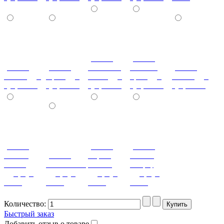
(+180%)
(+180%)
(+180%)
(+180%)
Слоновая
Темный
(+180%)
Ольха (дуб,
Орех (дуб,
кость (дуб,
орех (дуб,
Венге (дуб,
бук, ясень)
бук, ясень)
бук, ясень)
бук, ясень)
бук, ясень)
(+180%)
(+180%)
(+180%)
Темная
(+180%)
Серый
Вишня
Олива
Оливковый
камень
оксфорд
(дуб, бук,
(дуб, бук,
(дуб, бук,
(дуб, бук,
ясень)
ясень)
ясень)
ясень)
Количество:
Быстрый заказ
Добавить отзыв о товаре