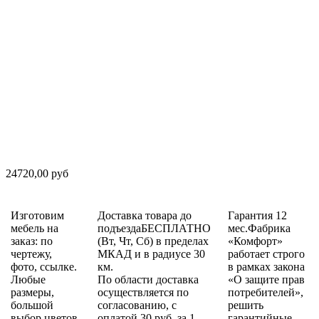
24720,00 руб
Изготовим
Доставка товара до
Гарантия 12
мебель на
подъездаБЕСПЛАТНО
мес.Фабрика
заказ: по
(Вт, Чт, Сб) в пределах
«Комфорт»
чертежу,
МКАД и в радиусе 30
работает строго
фото, ссылке.
км.
в рамках закона
Любые
По области доставка
«О защите прав
размеры,
осуществляется по
потребителей»,
большой
согласованию, с
решить
выбор цветов,
оплатой 30 руб. за 1
гарантийные