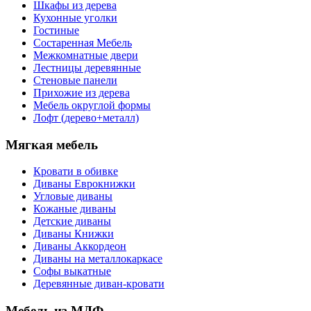
Шкафы из дерева
Кухонные уголки
Гостиные
Состаренная Мебель
Межкомнатные двери
Лестницы деревянные
Стеновые панели
Прихожие из дерева
Мебель округлой формы
Лофт (дерево+металл)
Мягкая мебель
Кровати в обивке
Диваны Еврокнижки
Угловые диваны
Кожаные диваны
Детские диваны
Диваны Книжки
Диваны Аккордеон
Диваны на металлокаркасе
Софы выкатные
Деревянные диван-кровати
Мебель из МДФ