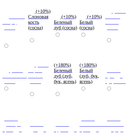
(+10%)
(+10%)
Вишня
Слоновая
(+10%)
(+10%)
Темная
оксфорд
кость
Беленый
Белый
Олива
(сосна)
(сосна)
дуб (сосна)
(сосна)
(сосна)
(+10%)
(+180%)
(+180%)
(+10%)
Серый
Беленый
Белый
(+180%)
Оливковый
камень
дуб (дуб,
(дуб, бук,
Бук (дуб,
(сосна)
(сосна)
бук, ясень)
ясень)
бук, ясень)
(+180%)
(+180%)
(+180%)
Донскрй
(+180%)
(+180%)
Итальянский
Махагон
орех (дуб,
Дуб (дуб,
Груша (дуб,
орех (дуб,
(дуб, бук,
бук, ясень)
бук, ясень)
бук, ясень)
бук, ясень)
ясень)