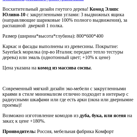
Восхитительный дизайн гнутого дерева!
Комод Элипс
Юливи-10
с закругленными углами: 3 выдвижных ящика
(направляющие шариковые 100% полного выдвижения), за
распашной дверкой 1 полка.
Размер (ширина*высота*глубина): 800*600*400
Каркас и фасады выполнены из древесины. Покрытие:
Sayerlack морилка (пр-во Италия; передает тепло тестуры
дерева) или эмаль (однотонный цвет; +10% к цене)
Цена указана на
комод из массива сосны
.
Современный мягкий дизайн эко-мебели с закругленными
краями в стиле минимализм отлично подходит в интерьер с
радиусными шкафами или где есть арки (окна или двернымие
проемы)!
Возможно изготовление комодов из
дуба, бука, или ясеня
на
заказ; к цене +180%.
Проиводитель:
Россия, мебельная фабрика Комфорт