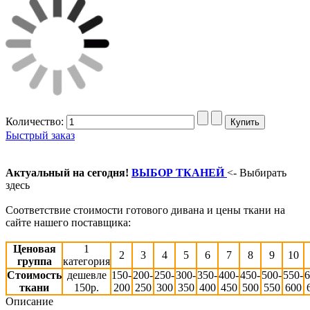
Количество:
Быстрый заказ
Актуальный на сегодня!
ВЫБОР ТКАНЕЙ
<- Выбирать
здесь
Соответствие стоимости готового дивана и цены ткани на
сайте нашего поставщика:
Ценовая
1
2
3
4
5
6
7
8
9
10
группа
категория
Стоимость
дешевле
150-
200-
250-
300-
350-
400-
450-
500-
550-
6
ткани
150р.
200
250
300
350
400
450
500
550
600
Описание