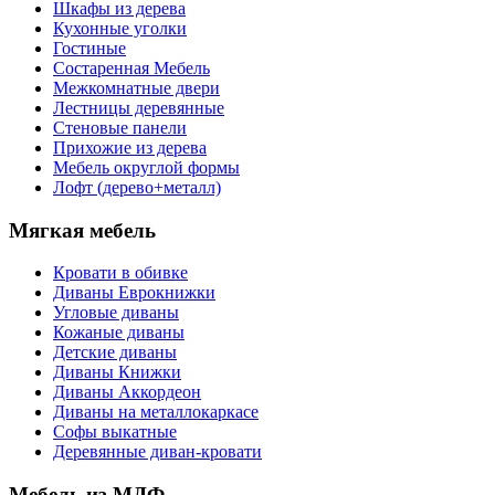
Шкафы из дерева
Кухонные уголки
Гостиные
Состаренная Мебель
Межкомнатные двери
Лестницы деревянные
Стеновые панели
Прихожие из дерева
Мебель округлой формы
Лофт (дерево+металл)
Мягкая мебель
Кровати в обивке
Диваны Еврокнижки
Угловые диваны
Кожаные диваны
Детские диваны
Диваны Книжки
Диваны Аккордеон
Диваны на металлокаркасе
Софы выкатные
Деревянные диван-кровати
Мебель из МДФ