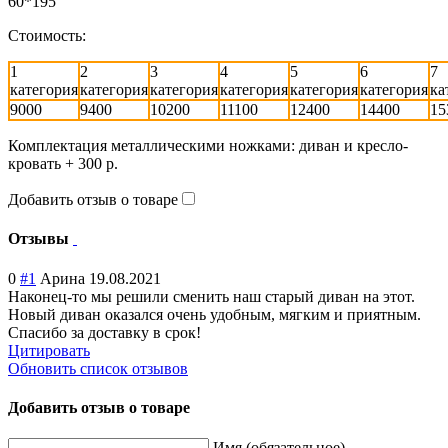
60*195
Стоимость:
1
2
3
4
5
6
7
категория
категория
категория
категория
категория
категория
ка
9000
9400
10200
11100
12400
14400
15
Комплектация металлическими ножками: диван и кресло-
кровать + 300 р.
Добавить отзыв о товаре
Отзывы
0
#1
Арина
19.08.2021
Наконец-то мы решили сменить наш старый диван на этот.
Новый диван оказался очень удобным, мягким и приятным.
Спасибо за доставку в срок!
Цитировать
Обновить список отзывов
Добавить отзыв о товаре
Имя (обязательное)