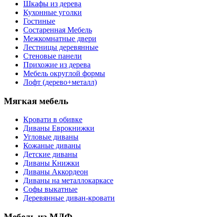
Шкафы из дерева
Кухонные уголки
Гостиные
Состаренная Мебель
Межкомнатные двери
Лестницы деревянные
Стеновые панели
Прихожие из дерева
Мебель округлой формы
Лофт (дерево+металл)
Мягкая мебель
Кровати в обивке
Диваны Еврокнижки
Угловые диваны
Кожаные диваны
Детские диваны
Диваны Книжки
Диваны Аккордеон
Диваны на металлокаркасе
Софы выкатные
Деревянные диван-кровати
Мебель из МДФ