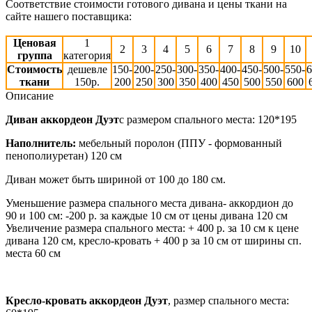
Соответствие стоимости готового дивана и цены ткани на
сайте нашего поставщика:
Ценовая
1
2
3
4
5
6
7
8
9
10
группа
категория
Стоимость
дешевле
150-
200-
250-
300-
350-
400-
450-
500-
550-
6
ткани
150р.
200
250
300
350
400
450
500
550
600
Описание
Диван аккордеон Дуэт
с размером спального места: 120*195
Наполнитель:
мебельный поролон (ППУ - формованный
пенополиуретан) 120 см
Диван может быть шириной от 100 до 180 см.
Уменьшение размера спального места дивана- аккордион до
90 и 100 см: -200 р. за каждые 10 см от цены дивана 120 см
Увеличение размера спального места: + 400 р. за 10 см к цене
дивана 120 см, кресло-кровать + 400 р за 10 см от ширины сп.
места 60 см
Кресло-кровать аккордеон Дуэт
, размер спального места: