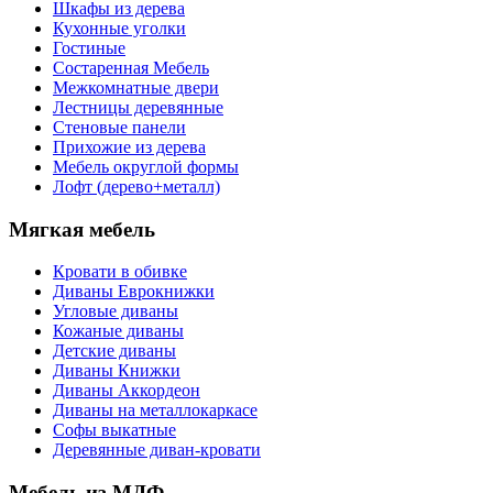
Шкафы из дерева
Кухонные уголки
Гостиные
Состаренная Мебель
Межкомнатные двери
Лестницы деревянные
Стеновые панели
Прихожие из дерева
Мебель округлой формы
Лофт (дерево+металл)
Мягкая мебель
Кровати в обивке
Диваны Еврокнижки
Угловые диваны
Кожаные диваны
Детские диваны
Диваны Книжки
Диваны Аккордеон
Диваны на металлокаркасе
Софы выкатные
Деревянные диван-кровати
Мебель из МДФ