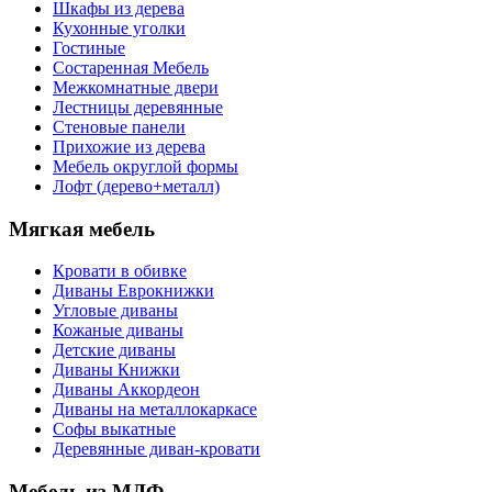
Шкафы из дерева
Кухонные уголки
Гостиные
Состаренная Мебель
Межкомнатные двери
Лестницы деревянные
Стеновые панели
Прихожие из дерева
Мебель округлой формы
Лофт (дерево+металл)
Мягкая мебель
Кровати в обивке
Диваны Еврокнижки
Угловые диваны
Кожаные диваны
Детские диваны
Диваны Книжки
Диваны Аккордеон
Диваны на металлокаркасе
Софы выкатные
Деревянные диван-кровати
Мебель из МДФ