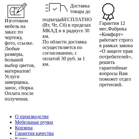
Доставка
товара до
подъездаБЕСПЛАТНО
Изготовим
Гарантия 12
(Вт, Чт, Сб) в пределах
мебель на
мес.Фабрика
МКАД и в радиусе 30
заказ: по
«Комфорт»
км.
чертежу,
работает строго
По области доставка
фото, ссылке.
в рамках закона
осуществляется по
Любые
«О защите прав
согласованию, с
размеры,
потребителей»,
оплатой 30 руб. за 1
большой
решить
км.
выбор цветов,
гарантийные
материалов!
вопросы Вам
Услуги
поможет отдел
замерщика,
претензий.
занос, сборка.
Оплата после
получения.
О производстве
Мебельные ручки
Корзина
Гарантия качества
Карта