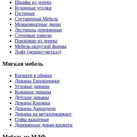
Шкафы из дерева
Кухонные уголки
Гостиные
Состаренная Мебель
Межкомнатные двери
Лестницы деревянные
Стеновые панели
Прихожие из дерева
Мебель округлой формы
Лофт (дерево+металл)
Мягкая мебель
Кровати в обивке
Диваны Еврокнижки
Угловые диваны
Кожаные диваны
Детские диваны
Диваны Книжки
Диваны Аккордеон
Диваны на металлокаркасе
Софы выкатные
Деревянные диван-кровати
Мебель из МДФ