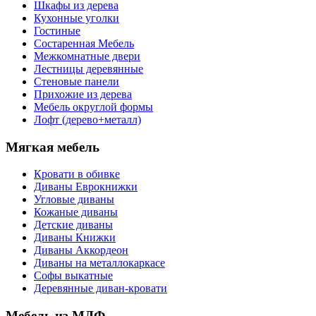
Шкафы из дерева
Кухонные уголки
Гостиные
Состаренная Мебель
Межкомнатные двери
Лестницы деревянные
Стеновые панели
Прихожие из дерева
Мебель округлой формы
Лофт (дерево+металл)
Мягкая мебель
Кровати в обивке
Диваны Еврокнижки
Угловые диваны
Кожаные диваны
Детские диваны
Диваны Книжки
Диваны Аккордеон
Диваны на металлокаркасе
Софы выкатные
Деревянные диван-кровати
Мебель из МДФ