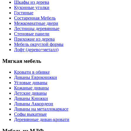
Шкафы из дерева
Кухонные уголки
Гостиные
Состаренная Мебель
Межкомнатные двери
Лестницы деревянные
Стеновые панели
Прихожие из дерева
Мебель округлой формы
Лофт (дерево+металл)
Мягкая мебель
Кровати в обивке
Диваны Еврокнижки
Угловые диваны
Кожаные диваны
Детские диваны
Диваны Книжки
Диваны Аккордеон
Диваны на металлокаркасе
Софы выкатные
Деревянные диван-кровати
Мебель из МДФ