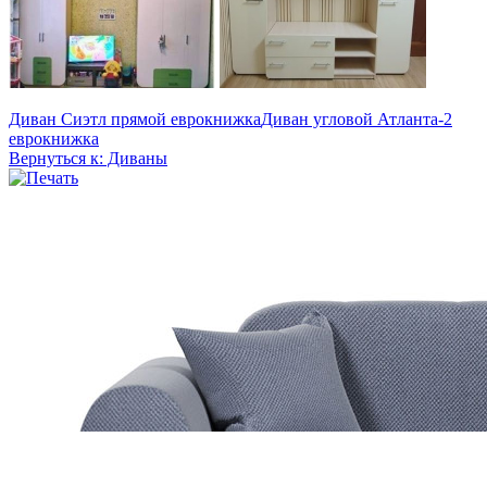
Диван Сиэтл прямой еврокнижка
Диван угловой Атланта-2
еврокнижка
Вернуться к: Диваны