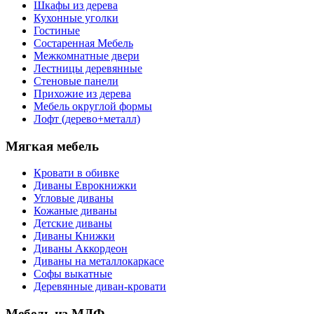
Шкафы из дерева
Кухонные уголки
Гостиные
Состаренная Мебель
Межкомнатные двери
Лестницы деревянные
Стеновые панели
Прихожие из дерева
Мебель округлой формы
Лофт (дерево+металл)
Мягкая мебель
Кровати в обивке
Диваны Еврокнижки
Угловые диваны
Кожаные диваны
Детские диваны
Диваны Книжки
Диваны Аккордеон
Диваны на металлокаркасе
Софы выкатные
Деревянные диван-кровати
Мебель из МДФ